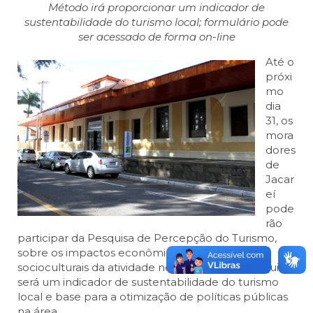
Método irá proporcionar um indicador de
sustentabilidade do turismo local; formulário pode
ser acessado de forma on-line
Até o
próxi
mo
dia
31, os
mora
dores
de
Jacar
eí
pode
rão
participar da Pesquisa de Percepção do Turismo,
sobre os impactos econômicos, ambientais,
socioculturais da atividade no município. A pesquisa
será um indicador de sustentabilidade do turismo
local e base para a otimização de políticas públicas
na área.