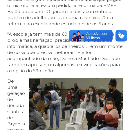
o microfone e fez um pedido: a reforma da EMEF
Barão de Jacareí. O garoto se destacou entre o
público de adultos ao fazer uma reivindicação: a
reforma da escola onde estuda desde os 6 anos.
“A escola já tem mais de 60 anos. E está cheia de
problemas na fiação, precisa melhorar a sala de
informática, a quadra, os banheiros… Tem um monte
de coisa que precisa melhorar”. Ele foi
acompanhado da mãe, Daniela Machado Dias, que
também apresentou algumas reinvindicações para
a região do São João.
De
uma
geração
de
década
s antes
de
Bryan, a
aposen