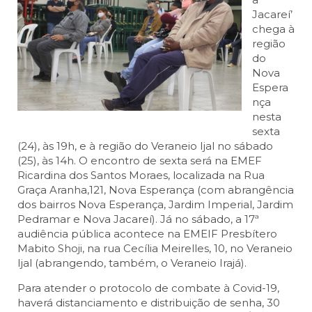
Jacareí’
chega à
região
do
Nova
Espera
nça
nesta
sexta
(24), às 19h, e à região do Veraneio Ijal no sábado
(25), às 14h. O encontro de sexta será na EMEF
Ricardina dos Santos Moraes, localizada na Rua
Graça Aranha,121, Nova Esperança (com abrangência
dos bairros Nova Esperança, Jardim Imperial, Jardim
Pedramar e Nova Jacareí). Já no sábado, a 17ª
audiência pública acontece na EMEIF Presbítero
Mabito Shoji, na rua Cecília Meirelles, 10, no Veraneio
Ijal (abrangendo, também, o Veraneio Irajá).
Para atender o protocolo de combate à Covid-19,
haverá distanciamento e distribuição de senha, 30