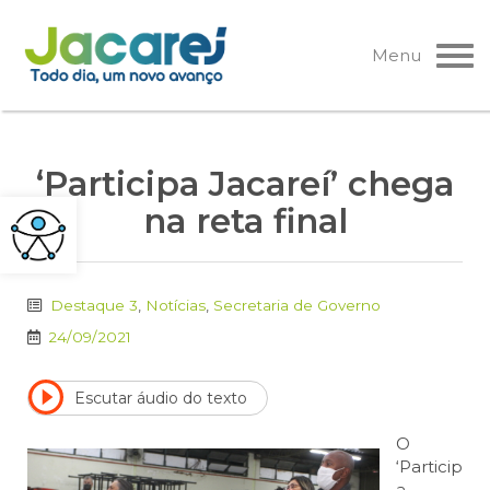
Pular
para
Menu
o
conteúdo
‘Participa Jacareí’ chega
na reta final
Destaque 3
,
Notícias
,
Secretaria de Governo
24/09/2021
Escutar áudio do texto
O
‘Particip
a