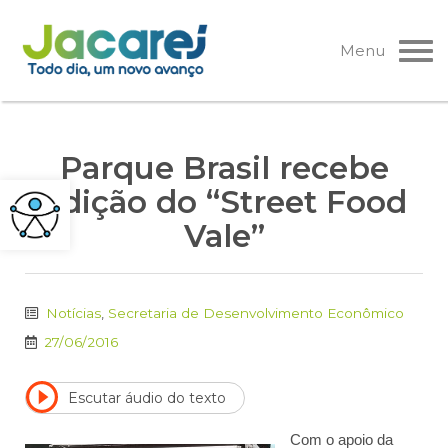
Pular
para
Menu
o
conteúdo
Parque Brasil recebe
edição do “Street Food
Vale”
Notícias
,
Secretaria de Desenvolvimento Econômico
27/06/2016
Escutar áudio do texto
Com o apoio da