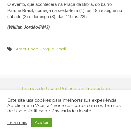
O evento, que acontecerá na Praça da Bíblia, do bairro
Parque Brasil, começa na sexta-feira (1), às 18h e segue no
sábado (2) e domingo (3), das 11h às 22h.
(Willian Jordão/PMJ)
Street Food Parque Brasil
Termos de Uso e Política de Privacidade
relacionamento@jacarei.sp.gov.br
| CNPJ:
Este site usa cookies para melhorar sua experiência.
46.694.139/0001-83 | (12) 3955-9000
Ao clicar em "Aceitar" você concorda com os Termos
Endereço: Praça dos Três Poderes, 73 - Centro -
de Uso e Política de Privacidade do site.
Jacareí/SP - CEP 12327-170
© 2025 Prefeitura de Jacareí. Todos os direitos reservados.
Leia mais
Aceitar
Criação de Sites Profissionais: MIDIASIM