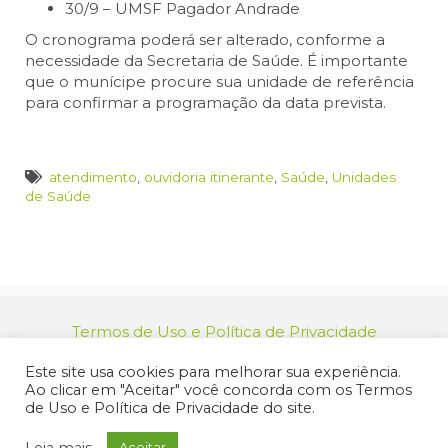
30/9 – UMSF Pagador Andrade
O cronograma poderá ser alterado, conforme a
necessidade da Secretaria de Saúde. É importante
que o munícipe procure sua unidade de referência
para confirmar a programação da data prevista.
atendimento
,
ouvidoria itinerante
,
Saúde
,
Unidades
de Saúde
Termos de Uso e Política de Privacidade
relacionamento@jacarei.sp.gov.br
| CNPJ:
Este site usa cookies para melhorar sua experiência.
46.694.139/0001-83 | (12) 3955-9000
Ao clicar em "Aceitar" você concorda com os Termos
Endereço: Praça dos Três Poderes, 73 - Centro -
de Uso e Política de Privacidade do site.
Jacareí/SP - CEP 12327-170
© 2025 Prefeitura de Jacareí. Todos os direitos reservados.
Leia mais
Aceitar