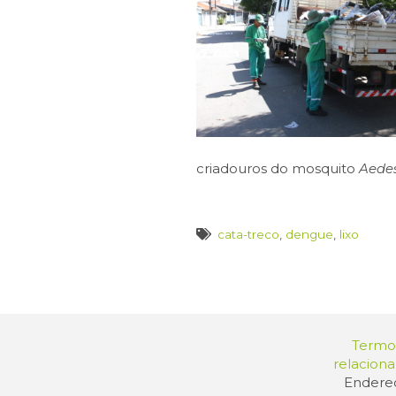
criadouros do mosquito
Aedes
cata-treco
,
dengue
,
lixo
Termos
relacion
Endereç