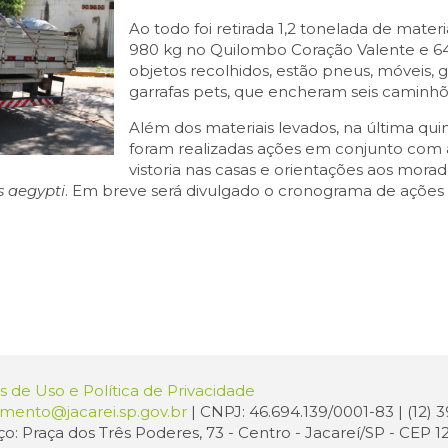
Ao todo foi retirada 1,2 tonelada de materi
980 kg no Quilombo Coração Valente e 64
objetos recolhidos, estão pneus, móveis, ge
garrafas pets, que encheram seis caminhõe
Além dos materiais levados, na última quint
foram realizadas ações em conjunto com 
vistoria nas casas e orientações aos morado
 aegypti
. Em breve será divulgado o cronograma de ações
 de Uso e Política de Privacidade
amento@jacarei.sp.gov.br
| CNPJ: 46.694.139/0001-83 | (12)
o: Praça dos Três Poderes, 73 - Centro - Jacareí/SP - CEP 1