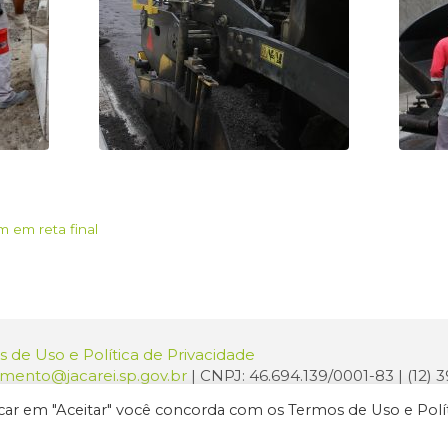
 em reta final
 de Uso e Política de Privacidade
amento@jacarei.sp.gov.br
| CNPJ: 46.694.139/0001-83 | (12)
o: Praça dos Três Poderes, 73 - Centro - Jacareí/SP - CEP 1
licar em "Aceitar" você concorda com os Termos de Uso e Polí
ura de Jacareí. Todos os direitos reservados.
Criação de Sites Profissi