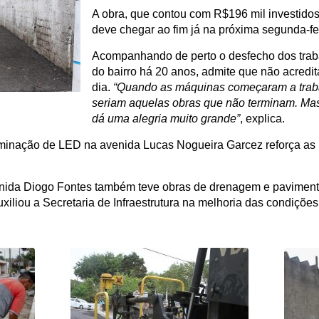
A obra, que contou com R$196 mil investidos
deve chegar ao fim já na próxima segunda-fei
Acompanhando de perto o desfecho dos traba
do bairro há 20 anos, admite que não acredi
dia.
“Quando as máquinas começaram a traba
seriam aquelas obras que não terminam. Mas
dá uma alegria muito grande”
, explica.
minação de LED na avenida Lucas Nogueira Garcez reforça as 
venida Diogo Fontes também teve obras de drenagem e pavimen
liou a Secretaria de Infraestrutura na melhoria das condições 