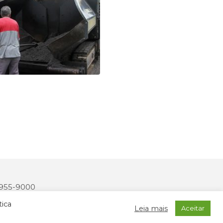
 3955-9000
2327-170
tica
Leia mais
Aceitar
onais: MIDIASIM