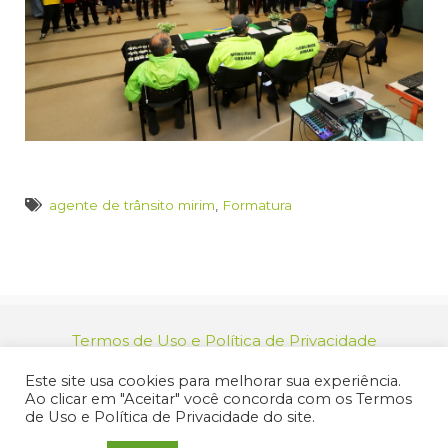
agente de trânsito mirim
,
Formatura
Termos de Uso e Política de Privacidade
relacionamento@jacarei.sp.gov.br
| CNPJ:
Este site usa cookies para melhorar sua experiência.
46.694.139/0001-83 | (12) 3955-9000
Ao clicar em "Aceitar" você concorda com os Termos
Endereço: Praça dos Três Poderes, 73 - Centro -
de Uso e Política de Privacidade do site.
Jacareí/SP - CEP 12327-170
© 2025 Prefeitura de Jacareí. Todos os direitos reservados.