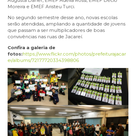
Augusta Daher, EMEF Adélia Rossi, EMEF Décio
Moreira e EMEF Aristeu Turci.
No segundo semestre desse ano, novas escolas
serão atendidas, ampliando a quantidade de jovens
que passam a ser multiplicadores de boas
convivências nas ruas de Jacareí.
Confira a galeria de
fotos:
https://www.flickr.com/photos/prefeiturajacar
ei/albums/72177720334398806