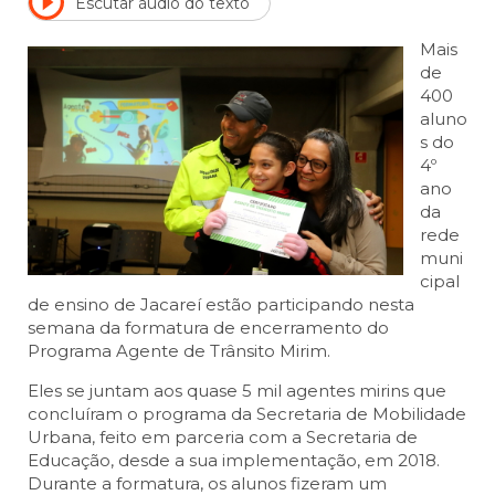
Escutar áudio do texto
Mais
de
400
aluno
s do
4º
ano
da
rede
muni
cipal
de ensino de Jacareí estão participando nesta
semana da formatura de encerramento do
Programa Agente de Trânsito Mirim.
Eles se juntam aos quase 5 mil agentes mirins que
concluíram o programa da Secretaria de Mobilidade
Urbana, feito em parceria com a Secretaria de
Educação, desde a sua implementação, em 2018.
Durante a formatura, os alunos fizeram um