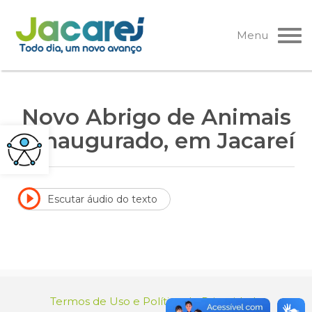
Pular
para
Menu
o
conteúdo
Novo Abrigo de Animais
é inaugurado, em Jacareí
Escutar áudio do texto
Termos de Uso e Política de Privacidade