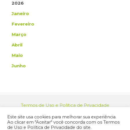
2026
Janeiro
Fevereiro
Março
Abril
Maio
Junho
Termos de Uso e Política de Privacidade
relacionamento@jacarei.sp.gov.br
| CNPJ:
Este site usa cookies para melhorar sua experiência.
46.694.139/0001-83 | (12) 3955-9000
Ao clicar em "Aceitar" você concorda com os Termos
Endereço: Praça dos Três Poderes, 73 - Centro -
de Uso e Política de Privacidade do site.
Jacareí/SP - CEP 12327-170