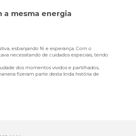
om a mesma energia
tiva, esbanjando fé e esperança. Com o
tava necessitando de cuidados especiais, tendo
audade dos momentos vividos e partilhados,
ira fizeram parte desta linda história de