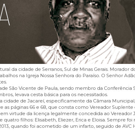
tural da cidade de Serranos, Sul de Minas Gerais. Morador d
abalhos na Igreja Nossa Senhora do Paraíso. O Senhor Adão 
es.
edade São Vicente de Paula, sendo membro da Conferência 
ros, levava cesta básica para os necessitados.
a cidade de Jacareí, especificamente da Câmara Municipa
re as páginas 66 e 68, que consta como Vereador Suplent
 em virtude da licença legalmente concedida ao Vereador Jo
uatro filhos: Elisabeth, Eliezer, Erica e Eloisa. Sempre foi
 2013, quando foi acometido de um infarto, seguido de AV