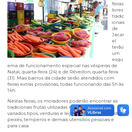
feiras
livres
tradic
ionais
de
Jacar
eí
terão
um
esqu
ema de funcionamento especial nas vésperas de
Natal, quarta-feira (24) e de Réveillon, quarta-feira
(31). Mais bairros da cidade serão atendidos com
feiras extras provisórias, todas funcionando das 5h às
14h.
Nestas feiras, os moradores poderão encontrar as
tradicionais frutas utilizadas nas ceias, dos mais
variados tipos, verduras e legumes, além dos pastéis,
peixes, temperos e demais utensílios pessoais e
para casa.