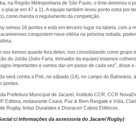
, na Região Metropolitana de São Paulo, o time dominou o jog
ou o placar em 47 a 11. A equipe também levou ponto extra por t
ão), como manda o regulamento da competição.
gby somou 16 pontos e está em terceiro lugar na tabela, com 
 jacareienses conquistem nova vitória na próxima rodada, pode
stória.
 nos treinos quanto fora deles, nos consolidando como grupo 
ão do Julião (Julio Faria, treinador da equipe) estamos colhen
 jogos importantes e vamos dar um passo de cada vez”, disse o 
da será contra a Poli, no sábado (14), no campo do Balneário, à
r pontos.
da Prefeitura Municipal de Jacareí, Instituto CCR, CCR NovaDut
JP Editora, restaurante Ceará, Paz & Bem Resgate e Vida, Clarit
e Rugby, tintas Duralatex e Disnacon Cabos Elétricos.
ocial c/ informações da assessoria do Jacareí Rugby)