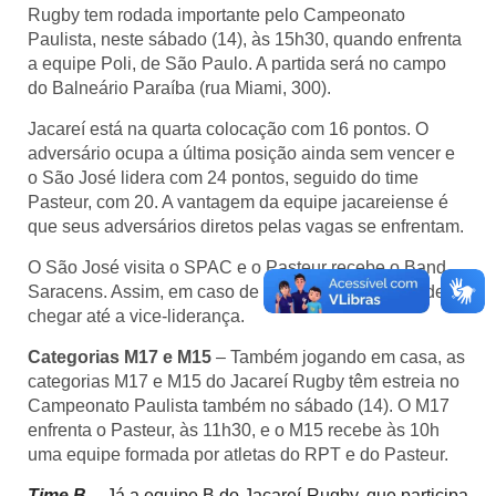
Rugby tem rodada importante pelo Campeonato
Paulista, neste sábado (14), às 15h30, quando enfrenta
a equipe Poli, de São Paulo. A partida será no campo
do Balneário Paraíba (rua Miami, 300).
Jacareí está na quarta colocação com 16 pontos. O
adversário ocupa a última posição ainda sem vencer e
o São José lidera com 24 pontos, seguido do time
Pasteur, com 20. A vantagem da equipe jacareiense é
que seus adversários diretos pelas vagas se enfrentam.
O São José visita o SPAC e o Pasteur recebe o Band
Saracens. Assim, em caso de vitória, os jacarés podem
chegar até a vice-liderança.
Categorias M17 e M15
– Também jogando em casa, as
categorias M17 e M15 do Jacareí Rugby têm estreia no
Campeonato Paulista também no sábado (14). O M17
enfrenta o Pasteur, às 11h30, e o M15 recebe às 10h
uma equipe formada por atletas do RPT e do Pasteur.
Time B –
Já a equipe B do Jacareí Rugby, que participa