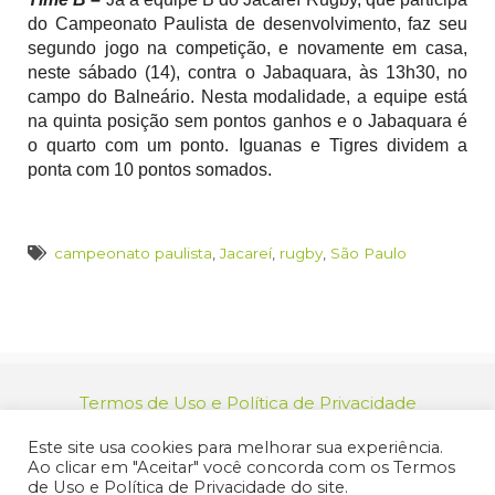
do Campeonato Paulista de desenvolvimento, faz seu
segundo jogo na competição, e novamente em casa,
neste sábado (14), contra o Jabaquara, às 13h30, no
campo do Balneário. Nesta modalidade, a equipe está
na quinta posição sem pontos ganhos e o Jabaquara é
o quarto com um ponto. Iguanas e Tigres dividem a
ponta com 10 pontos somados.
campeonato paulista
,
Jacareí
,
rugby
,
São Paulo
Termos de Uso e Política de Privacidade
relacionamento@jacarei.sp.gov.br
| CNPJ:
Este site usa cookies para melhorar sua experiência.
46.694.139/0001-83 | (12) 3955-9000
Ao clicar em "Aceitar" você concorda com os Termos
Endereço: Praça dos Três Poderes, 73 - Centro -
de Uso e Política de Privacidade do site.