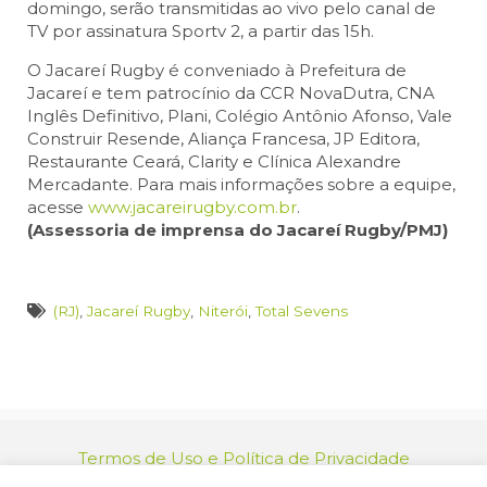
domingo, serão transmitidas ao vivo pelo canal de
TV por assinatura Sportv 2, a partir das 15h.
O Jacareí Rugby é conveniado à Prefeitura de
Jacareí e tem patrocínio da CCR NovaDutra, CNA
Inglês Definitivo, Plani, Colégio Antônio Afonso, Vale
Construir Resende, Aliança Francesa, JP Editora,
Restaurante Ceará, Clarity e Clínica Alexandre
Mercadante. Para mais informações sobre a equipe,
acesse
www.jacareirugby.com.br
.
(Assessoria de imprensa do Jacareí Rugby/PMJ)
(RJ)
,
Jacareí Rugby
,
Niterói
,
Total Sevens
Termos de Uso e Política de Privacidade
relacionamento@jacarei.sp.gov.br
| CNPJ: