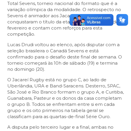
Total Sevens, torneio nacional do formato que é a
variação olímpica da modalidade. O retrospecto no
Sevens é animador aos Jacarés do Vale, pois
conquistaram o título da etapa paulista no final de
fevereiro e contam com reforços para esta
competição.
Lucas Drudi voltou ao elenco, após disputar com a
seleção brasileira o Canadá Sevens e está
confirmado para o desafio deste final de semana. O
torneio começará às 10h de sábado (19) e termina
no domingo (20).
O Jacareí Rugby está no grupo C, ao lado de
Uberlândia, URA e Band-Saracens. Desterro, SPAC,
São José e Rio Branco formam o grupo A, e Curitiba,
Guanabara, Pasteur e os donos da casa completam
o grupo B. Todos se enfrentam entre si em cada
grupo e os oito primeiros na tabela geral se
classificam para as quartas-de-final Série Ouro.
A disputa pelo terceiro lugar e a final, ambas no