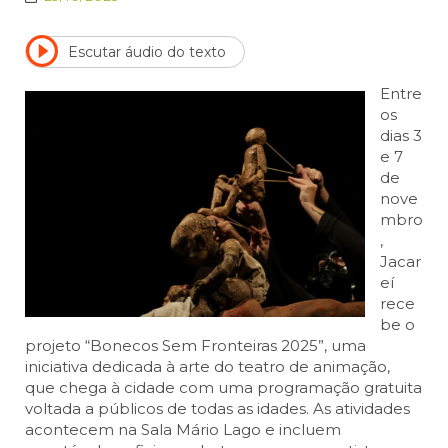
Escutar áudio do texto
Entre
os
dias 3
e 7
de
nove
mbro
,
Jacar
eí
rece
be o
projeto “Bonecos Sem Fronteiras 2025”, uma
iniciativa dedicada à arte do teatro de animação,
que chega à cidade com uma programação gratuita
voltada a públicos de todas as idades. As atividades
acontecem na Sala Mário Lago e incluem