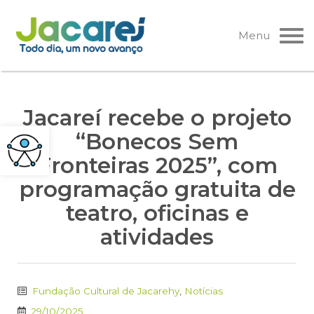
Pular
para
Menu
o
conteúdo
Jacareí recebe o projeto
“Bonecos Sem
Fronteiras 2025”, com
programação gratuita de
teatro, oficinas e
atividades
Fundação Cultural de Jacarehy
,
Notícias
29/10/2025