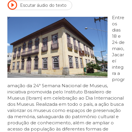
Escutar áudio do texto
Entre
os
dias
18 e
24 de
maio,
Jacar
eí
integ
ra a
progr
amação da 24ª Semana Nacional de Museus,
iniciativa promovida pelo Instituto Brasileiro de
Museus (Ibram) em celebração ao Dia Internacional
dos Museus. Realizada em todo o país, a ação busca
valorizar os museus como espaços de preservação
da memória, salvaguarda do patrimônio cultural e
produção de conhecimento, além de ampliar o
acesso da população às diferentes formas de