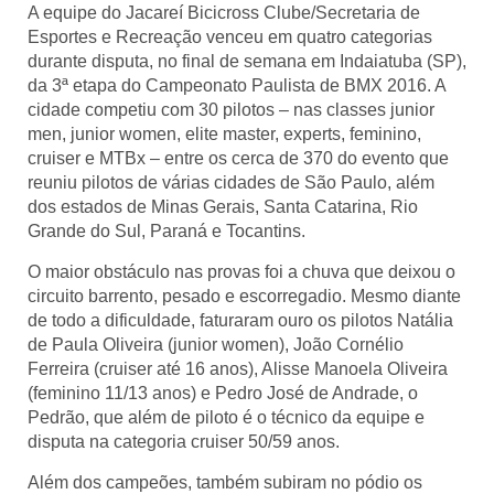
A equipe do Jacareí Bicicross Clube/Secretaria de
Esportes e Recreação venceu em quatro categorias
durante disputa, no final de semana em Indaiatuba (SP),
da 3ª etapa do Campeonato Paulista de BMX 2016. A
cidade competiu com 30 pilotos – nas classes junior
men, junior women, elite master, experts, feminino,
cruiser e MTBx – entre os cerca de 370 do evento que
reuniu pilotos de várias cidades de São Paulo, além
dos estados de Minas Gerais, Santa Catarina, Rio
Grande do Sul, Paraná e Tocantins.
O maior obstáculo nas provas foi a chuva que deixou o
circuito barrento, pesado e escorregadio. Mesmo diante
de todo a dificuldade, faturaram ouro os pilotos Natália
de Paula Oliveira (junior women), João Cornélio
Ferreira (cruiser até 16 anos), Alisse Manoela Oliveira
(feminino 11/13 anos) e Pedro José de Andrade, o
Pedrão, que além de piloto é o técnico da equipe e
disputa na categoria cruiser 50/59 anos.
Além dos campeões, também subiram no pódio os