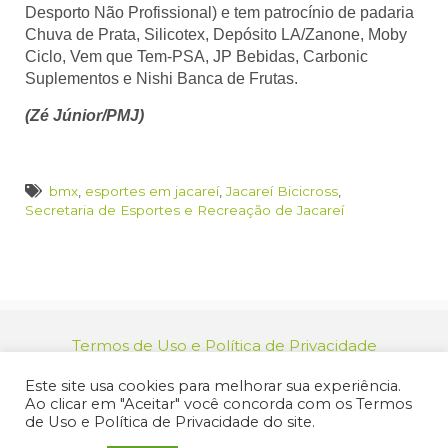
Desporto Não Profissional) e tem patrocínio de padaria
Chuva de Prata, Silicotex, Depósito LA/Zanone, Moby
Ciclo, Vem que Tem-PSA, JP Bebidas, Carbonic
Suplementos e Nishi Banca de Frutas.
(Zé Júnior/PMJ)
bmx
,
esportes em jacareí
,
Jacareí Bicicross
,
Secretaria de Esportes e Recreação de Jacareí
Termos de Uso e Política de Privacidade
relacionamento@jacarei.sp.gov.br
| CNPJ:
Este site usa cookies para melhorar sua experiência.
46.694.139/0001-83 | (12) 3955-9000
Ao clicar em "Aceitar" você concorda com os Termos
Endereço: Praça dos Três Poderes, 73 - Centro -
de Uso e Política de Privacidade do site.
Jacareí/SP - CEP 12327-170