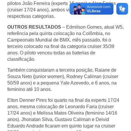
pilotos João Ferreira (experts 16 anos) e Alan Farias
(cruiser 17/24 anos), ambos vice-campeões nas
respectivas categorias.
OUTROS RESULTADOS
– Edmilson Gomes, atual W5,
referência pela quinta colocação na Colômbia, no
Campeonato Mundial de BMX, mês passado, foi o
terceiro colocado na final da categoria cruiser 35/39
anos. O piloto venceu todas as baterias de
classificação.
Também conquistaram a terceira posição, Raiane de
Souza Neto (junior women), Rodney Caliman (cruiser
50/59 anos) e a pequena Yale Azevedo, e 6 anos, na
feminino até 10 anos.
Elton Denner Pires foi quarto na final da experts 17/24
anos, mesma colocação de Leonardo Faria (cruiser
17/24 anos) e Melissa Matos Oliveira (feminino 14/16
anos). Jhonatan Silva, Gustavo Caliman e Deivid
Eduardo Andrade ficaram em quinto lugar na cruiser