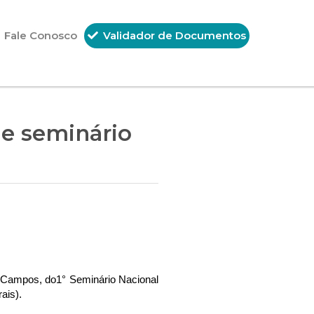
Fale Conosco
Validador de Documentos
de seminário
s Campos, do
1°
Seminário Nacional
ais).