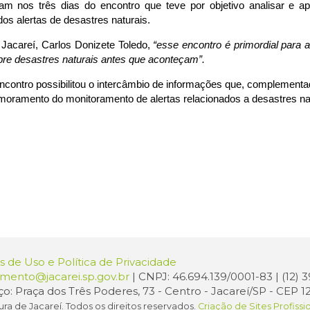
m nos três dias do encontro que teve por objetivo analisar e apr
os alertas de desastres naturais.
 Jacareí, Carlos Donizete Toledo,
“esse encontro é primordial para 
re desastres naturais antes que aconteçam”.
ncontro possibilitou o intercâmbio de informações que, complement
imoramento do monitoramento de alertas relacionados a desastres na
 de Uso e Política de Privacidade
amento@jacarei.sp.gov.br
| CNPJ: 46.694.139/0001-83 | (12)
o: Praça dos Três Poderes, 73 - Centro - Jacareí/SP - CEP 1
ura de Jacareí. Todos os direitos reservados.
Criação de Sites Profissi