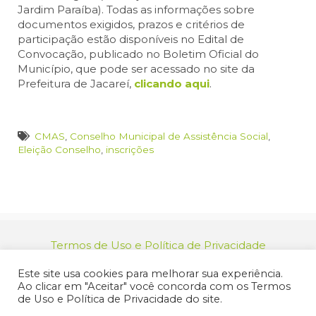
Jardim Paraíba). Todas as informações sobre
documentos exigidos, prazos e critérios de
participação estão disponíveis no Edital de
Convocação, publicado no Boletim Oficial do
Município, que pode ser acessado no site da
Prefeitura de Jacareí,
clicando aqui
.
CMAS
,
Conselho Municipal de Assistência Social
,
Eleição Conselho
,
inscrições
Termos de Uso e Política de Privacidade
relacionamento@jacarei.sp.gov.br
| CNPJ:
Este site usa cookies para melhorar sua experiência.
46.694.139/0001-83 | (12) 3955-9000
Ao clicar em "Aceitar" você concorda com os Termos
Endereço: Praça dos Três Poderes, 73 - Centro -
de Uso e Política de Privacidade do site.
Jacareí/SP - CEP 12327-170