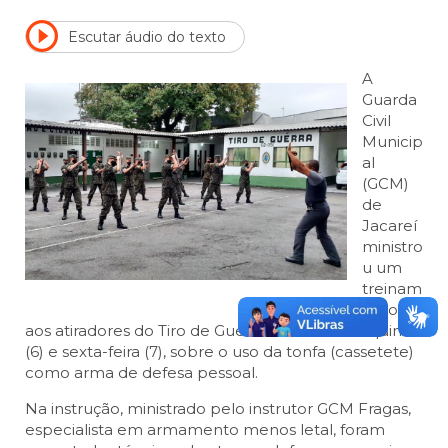
Escutar áudio do texto
A
Guarda
Civil
Municip
al
(GCM)
de
Jacareí
ministro
u um
treinam
ento
aos atiradores do Tiro de Guerra durante esta quinta
(6) e sexta-feira (7), sobre o uso da tonfa (cassetete)
como arma de defesa pessoal.
Na instrução, ministrado pelo instrutor GCM Fragas,
especialista em armamento menos letal, foram