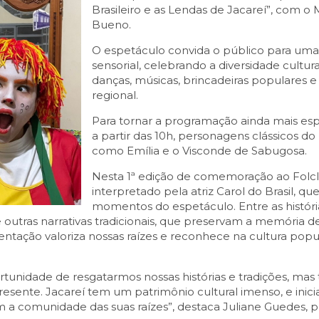
Brasileiro e as Lendas de Jacareí”, com o 
Bueno.
O espetáculo convida o público para uma 
sensorial, celebrando a diversidade cultur
danças, músicas, brincadeiras populares e
regional.
Para tornar a programação ainda mais espe
a partir das 10h, personagens clássicos d
como Emília e o Visconde de Sabugosa.
Nesta 1ª edição de comemoração ao Folclo
interpretado pela atriz Carol do Brasil, 
momentos do espetáculo. Entre as históri
 outras narrativas tradicionais, que preservam a memória de
sentação valoriza nossas raízes e reconhece na cultura pop
rtunidade de resgatarmos nossas histórias e tradições, 
sente. Jacareí tem um patrimônio cultural imenso, e inici
 a comunidade das suas raízes”, destaca Juliane Guedes, 