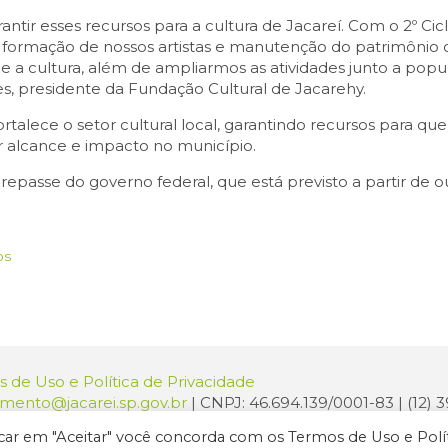
antir esses recursos para a cultura de Jacareí. Com o 2º 
os, formação de nossos artistas e manutenção do patrimônio 
e e a cultura, além de ampliarmos as atividades junto a pop
es, presidente da Fundação Cultural de Jacarehy.
rtalece o setor cultural local, garantindo recursos para que 
 alcance e impacto no município.
repasse do governo federal, que está previsto a partir de 
os
 de Uso e Política de Privacidade
amento@jacarei.sp.gov.br
| CNPJ: 46.694.139/0001-83 | (12)
o: Praça dos Três Poderes, 73 - Centro - Jacareí/SP - CEP 1
licar em "Aceitar" você concorda com os Termos de Uso e Polí
ura de Jacareí. Todos os direitos reservados.
Criação de Sites Profissi