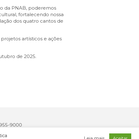
Ciclo da PNAB, poderemos
cultural, fortalecendo nossa
ulação dos quatro cantos de
projetos artísticos e ações
outubro de 2025.
 3955-9000
2327-170
tica
Leia mais
Aceitar
onais: MIDIASIM