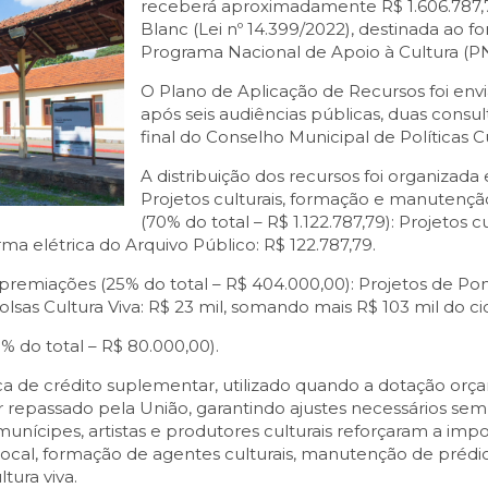
receberá aproximadamente R$ 1.606.787,79,
Blanc (Lei nº 14.399/2022), destinada ao 
Programa Nacional de Apoio à Cultura (P
O Plano de Aplicação de Recursos foi envia
após seis audiências públicas, duas consul
final do Conselho Municipal de Políticas C
A distribuição dos recursos foi organizada
Projetos culturais, formação e manutençã
(70% do total – R$ 1.122.787,79): Projetos 
orma elétrica do Arquivo Público: R$ 122.787,79.
premiações (25% do total – R$ 404.000,00): Projetos de Pont
Bolsas Cultura Viva: R$ 23 mil, somando mais R$ 103 mil do cic
% do total – R$ 80.000,00).
a de crédito suplementar, utilizado quando a dotação orça
or repassado pela União, garantindo ajustes necessários sem 
unícipes, artistas e produtores culturais reforçaram a impor
 local, formação de agentes culturais, manutenção de prédio
tura viva.