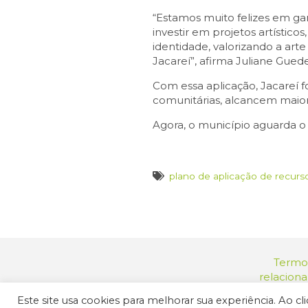
“Estamos muito felizes em gar
investir em projetos artístic
identidade, valorizando a art
Jacareí”, afirma Juliane Gued
Com essa aplicação, Jacareí fo
comunitárias, alcancem maior
Agora, o município aguarda o 
plano de aplicação de recurs
Termos
relacion
Endereç
Este site usa cookies para melhorar sua experiência. Ao c
© 2025 Prefeit