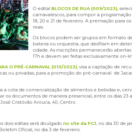
O edital
BLOCOS DE RUA (009/2023)
, sele
carnavalescos, para compor a programação d
18, 20 e 21 de fevereiro. A premiação para o
reais.
Os blocos podem ser grupos em formato de 
bateria ou orquestra, que desfilam em deter
cidade. As inscrições permanecerão abertas d
17h e devem ser feitas exclusivamente on-lin
ARA O PRÉ-CARNAVAL (010/2023)
, visa a captação de recu
as ou privadas, para a promoção do pré-carnaval de Jacareí,
 a cota de comercialização de alimentos e bebidas e, cerve
r os documentos de maneira presencial, entre os dias 23 a 2
 José Cristóvão Arouca, 40, Centro.
s dois editais será divulgado
no site da FCJ
, no dia 30 de ja
letim Oficial, no dia 3 de fevereiro.