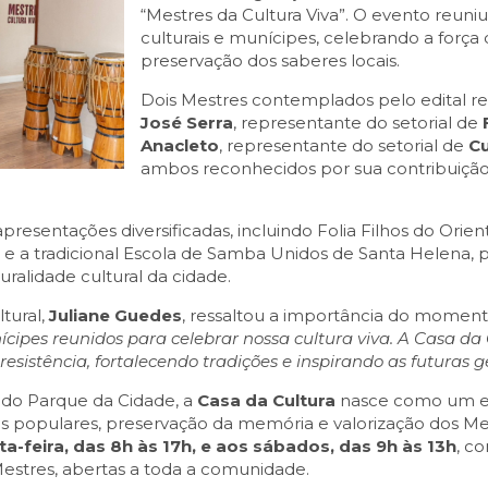
“Mestres da Cultura Viva”. O evento reuniu
culturais e munícipes, celebrando a força 
preservação dos saberes locais.
Dois Mestres contemplados pelo edital 
José Serra
, representante do setorial de
Anacleto
, representante do setorial de
Cu
ambos reconhecidos por sua contribuiçã
esentações diversificadas, incluindo Folia Filhos do Orien
0+ e a tradicional Escola de Samba Unidos de Santa Helena,
ralidade cultural da cidade.
tural,
Juliane Guedes
, ressaltou a importância do momen
nícipes reunidos para celebrar nossa cultura viva. A Casa d
esistência, fortalecendo tradições e inspirando as futuras 
o do Parque da Cidade, a
Casa da Cultura
nasce como um e
 populares, preservação da memória e valorização dos Mest
a-feira, das 8h às 17h, e aos sábados, das 9h às 13h
, c
Mestres, abertas a toda a comunidade.