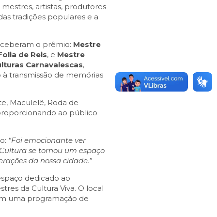
 mestres, artistas, produtores
das tradições populares e a
receberam o prêmio:
Mestre
Folia de Reis
, e
Mestre
lturas Carnavalescas
,
o à transmissão de memórias
te, Maculelê, Roda de
 proporcionando ao público
to:
“Foi emocionante ver
a Cultura se tornou um espaço
gerações da nossa cidade.”
spaço dedicado ao
res da Cultura Viva. O local
om uma programação de