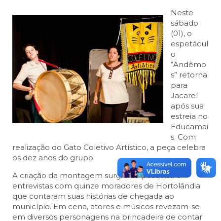
Neste
sábado
(01), o
espetácul
o
“Andêmo
s” retorna
para
Jacareí
após sua
estreia no
Educamai
s. Com
realização do Gato Coletivo Artístico, a peça celebra
os dez anos do grupo.
A criação da montagem surgiu de pesquisa e
entrevistas com quinze moradores de Hortolândia
que contaram suas histórias de chegada ao
município. Em cena, atores e músicos revezam-se
em diversos personagens na brincadeira de contar