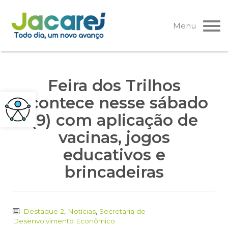
Pular
para
Menu
o
conteúdo
Feira dos Trilhos
acontece nesse sábado
(9) com aplicação de
vacinas, jogos
educativos e
brincadeiras
Destaque 2
,
Notícias
,
Secretaria de
Desenvolvimento Econômico