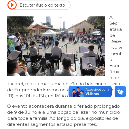
Escutar áudio do texto
A
Secr
etaria
de
Dese
nvolvi
ment
o
Econ
ômic
o de
Jacareí, realiza mais uma edição da tradicional ‘Feira
de Empreendedorismo nos Trilhos’ neste sábado
(11), das 10h às 15h, no Pátio dos Trilhos.
O evento acontecerá durante o feriado prolongado
de 9 de Julho e é uma opção de lazer no município
para toda a família. Ao longo do dia, expositores de
diferentes segmentos estarão presentes,