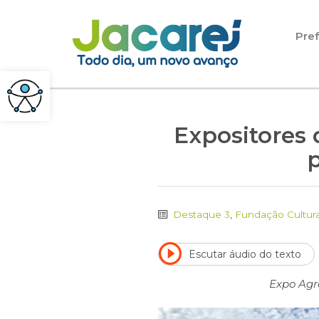
Pular para o conteúdo
Pref
Expositores d
Destaque 3
,
Fundação Cultura
Escutar áudio do texto
Expo Agro