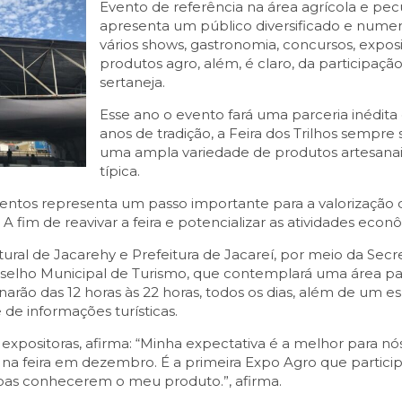
Evento de referência na área agrícola e pec
apresenta um público diversificado e numer
vários shows, gastronomia, concursos, expos
produtos agro, além, é claro, da participa
sertaneja.
Esse ano o evento fará uma parceria inédita
anos de tradição, a Feira dos Trilhos sempre
uma ampla variedade de produtos artesanais
típica.
eventos representa um passo importante para a valorização 
 fim de reavivar a feira e potencializar as atividades econômi
ltural de Jacarehy e Prefeitura de Jacareí, por meio da Se
lho Municipal de Turismo, que contemplará uma área par
narão das 12 horas às 22 horas, todos os dias, além de um 
e de informações turísticas.
 expositoras, afirma: “Minha expectativa é a melhor para nó
 na feira em dezembro. É a primeira Expo Agro que partici
oas conhecerem o meu produto.”, afirma.