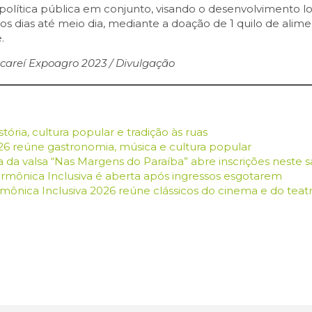
política pública em conjunto, visando o desenvolvimento l
os dias até meio dia, mediante a doação de 1 quilo de alim
.
Jacareí Expoagro 2023 / Divulgação
tória, cultura popular e tradição às ruas
026 reúne gastronomia, música e cultura popular
a da valsa “Nas Margens do Paraíba” abre inscrições neste s
armônica Inclusiva é aberta após ingressos esgotarem
mônica Inclusiva 2026 reúne clássicos do cinema e do teat