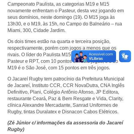
Campeonato Paulista, as categorias M19 e M15
novamente enfrentam o Pasteur, desta vez jogando em
seus domínios, neste domingo (19). O M15 joga às
13h30, e o M19, às 15h, no Campo do Balneário – rua
Miami, 300, Cidade Jardim.
Os dois times estão na quarta e terceira posição,
respectivamente, porém com jogos a menos que os
rivais. O líder do Paulista M15 é o combinado entre
Pasteur e RPT, com 10 pontos em dois jogos, e o do
M19 é o São José, com 15 pontos em três jogos.
O Jacareí Rugby tem patrocínio da Prefeitura Municipal
de Jacareí, Instituto CCR, CCR NovaDutra, CNA Inglês
Definitivo, Plani, Colégio Antônio Afonso, JP Editora,
restaurante Ceará, Paz & Bem Resgate e Vida, Clarity,
clínica Alexandre Mercadante, Sanrad Uniformes de
Rugby, tintas Duralatex e Disnacon Cabos Elétricos.
(Zé Júnior c/ informações da assessoria do Jacareí
Rugby)