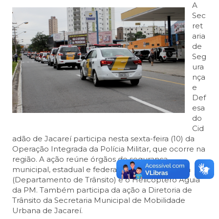
A
Sec
ret
aria
de
Seg
ura
nça
e
Def
esa
do
Cid
adão de Jacareí participa nesta sexta-feira (10) da
Operação Integrada da Polícia Militar, que ocorre na
região. A ação reúne órgãos de segurança
municipal, estadual e federal, incluindo o Detran
(Departamento de Trânsito) e o Helicóptero Águia
da PM. Também participa da ação a Diretoria de
Trânsito da Secretaria Municipal de Mobilidade
Urbana de Jacareí.