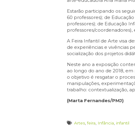
arte-educadora Ana Maria Piti
Estarão participando os segui
60 professores); de Educação 
professores); de Educação In
professores/coordenadores), 
A Feira Infantil de Arte visa 
de experiências e vivências 
socialização dos projetos di
Neste ano a exposição contemp
ao longo do ano de 2018, em 
o objetivo é resgatar o proc
manipulações, experimentaçõe
trabalho: contextualização, a
(Marta Fernandes/PMJ)
Artes
,
feira
,
Infância
,
infantil