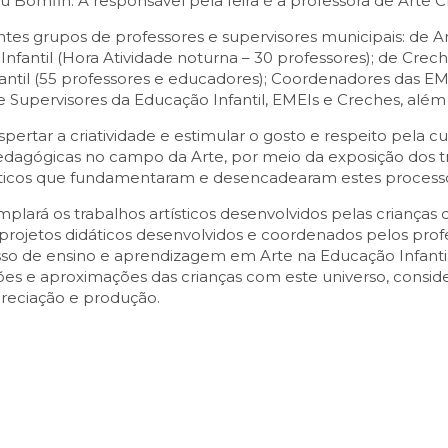
u Bomfin. A responsável pela feira é a professora de Arte C
ntes grupos de professores e supervisores municipais: de A
Infantil (Hora Atividade noturna – 30 professores); de Crech
fantil (55 professores e educadores); Coordenadores das EM
e Supervisores da Educação Infantil, EMEIs e Creches, além
despertar a criatividade e estimular o gosto e respeito pela 
pedagógicas no campo da Arte, por meio da exposição dos tr
dáticos que fundamentaram e desencadearam estes process
lará os trabalhos artísticos desenvolvidos pelas crianças
projetos didáticos desenvolvidos e coordenados pelos profe
esso de ensino e aprendizagem em Arte na Educação Infanti
s e aproximações das crianças com este universo, conside
preciação e produção.