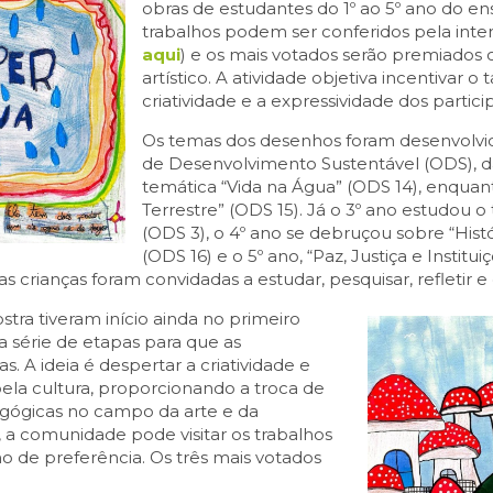
obras de estudantes do 1º ao 5º ano do e
trabalhos podem ser conferidos pela inter
aqui
) e os mais votados serão premiados
artístico. A atividade objetiva incentivar o
criatividade e a expressividade dos partici
Os temas dos desenhos foram desenvolvi
de Desenvolvimento Sustentável (ODS), d
temática “Vida na Água” (ODS 14), enquant
Terrestre” (ODS 15). Já o 3º ano estudou 
(ODS 3), o 4º ano se debruçou sobre “Histór
(ODS 16) e o 5º ano, “Paz, Justiça e Institu
 crianças foram convidadas a estudar, pesquisar, refletir e 
stra tiveram início ainda no primeiro
 série de etapas para que as
. A ideia é despertar a criatividade e
pela cultura, proporcionando a troca de
agógicas no campo da arte e da
 a comunidade pode visitar os trabalhos
o de preferência. Os três mais votados