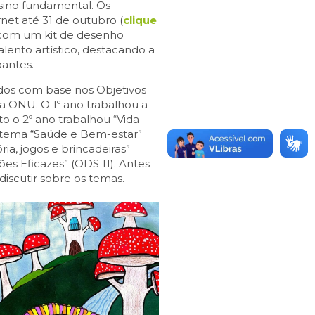
nsino fundamental. Os
net até 31 de outubro (
clique
 com um kit de desenho
 talento artístico, destacando a
pantes.
dos com base nos Objetivos
a ONU. O 1º ano trabalhou a
o o 2º ano trabalhou “Vida
o tema “Saúde e Bem-estar”
ia, jogos e brincadeiras”
ições Eficazes” (ODS 11). Antes
discutir sobre os temas.