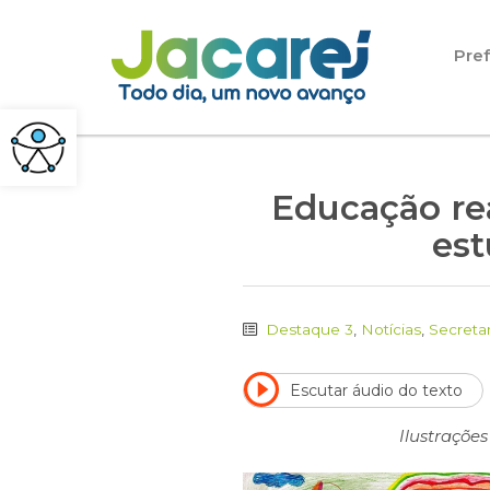
Pular para o conteúdo
Pref
Educação re
est
Destaque 3
,
Notícias
,
Secreta
Escutar áudio do texto
Ilustraçõe