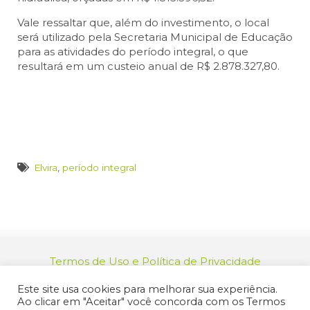
Vale ressaltar que, além do investimento, o local
será utilizado pela Secretaria Municipal de Educação
para as atividades do período integral, o que
resultará em um custeio anual de R$ 2.878.327,80.
Elvira
,
período integral
Termos de Uso e Política de Privacidade
relacionamento@jacarei.sp.gov.br
| CNPJ:
Este site usa cookies para melhorar sua experiência.
46.694.139/0001-83 | (12) 3955-9000
Ao clicar em "Aceitar" você concorda com os Termos
Endereço: Praça dos Três Poderes, 73 - Centro -