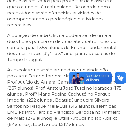
daquelas realizadas pelo professor da classe em
que o aluno está matriculado. De acordo com a
necessidade serão oferecidas atividades de
acompanhamento pedagógico e atividades
recreativas.
A duração de cada Oficina poderá ser de uma a
duas horas por dia ou de duas até quatro horas por
semana para 1.565 alunos do Ensino Fundamental,
dos anos iniciais (3°,4º e 5° ano) para as escolas de
Tempo Integral.
As escolas que serão atendidas, que ainda não
possuem Tempo Integral da Zona Oeste: EMEFs
Prof. Aluízio do Amaral Campos no Bandeira Branca
(267 alunos), Prof. Aristeu José Turci no Igarapés (175
alunos), Prof.ª Maria Regina Cachuté no Parque
Imperial (222 alunos), Beatriz Junqueira Silveira
Santos no Parque Meia-Lua (513 alunos), além das
EMEIFs Prof. Tarcísio Francisco Barbosa no Primeiro
de Maio (278 alunos), e Otília Arouca no Rio Abaixo
(62 alunos), totalizando 1.517 alunos.