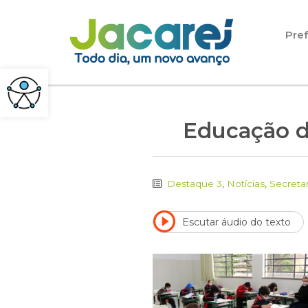
Pular para o conteúdo
Pref
Educação de
Destaque 3
,
Notícias
,
Secreta
Escutar áudio do texto