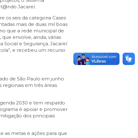
projetos, o Sistema
ct@ndo Jacareí.
tre os seis da categoria Cases
ntadas mais de duas mil boas
 ano que a rede municipal de
 que envolve, ainda, várias
a Social e Segurança. Jacareí
cola”, e recebeu um recurso
stado de São Paulo em junho
s regionais em três áreas
 Agenda 2030 e tem respaldo
programa é apoiar e promover
mitigação dos principais
te as metas e ações para que