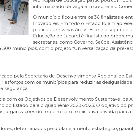
Municipal de Educação participou com dois 
informatizado de vaga em creche e o Cone
O município ficou entre os 36 finalistas e en
Inovadores. Em todo o Estado foram aprese
práticas, em várias áreas. Este é o segundo
Educação de Jacareí é finalista do programa,
secretarias, como Governo, Saúde, Assistênci
 500 municípios, com o projeto “Universalização da pré-es
 lançado pela Secretaria de Desenvolvimento Regional do E
ir esforços com os municípios para reduzir as desigualdade
 e segurança.
ncia com os Objetivos de Desenvolvimento Sustentável da
no do Estado para o quadriênio 2020-2023. O objetivo do 
 organizações do terceiro setor e iniciativa privada para a 
cadores, determinados pelo planejamento estratégico, garan