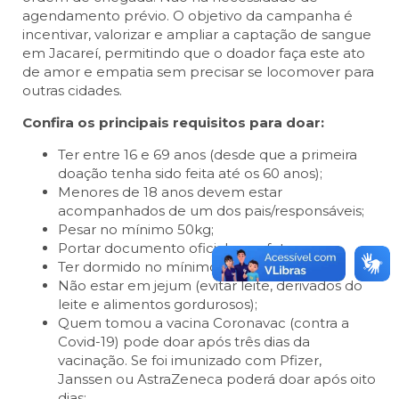
agendamento prévio. O objetivo da campanha é
incentivar, valorizar e ampliar a captação de sangue
em Jacareí, permitindo que o doador faça este ato
de amor e empatia sem precisar se locomover para
outras cidades.
Confira os principais requisitos para doar:
Ter entre 16 e 69 anos (desde que a primeira
doação tenha sido feita até os 60 anos);
Menores de 18 anos devem estar
acompanhados de um dos pais/responsáveis;
Pesar no mínimo 50kg;
Portar documento oficial com foto;
Ter dormido no mínimo 6 horas;
Não estar em jejum (evitar leite, derivados do
leite e alimentos gordurosos);
Quem tomou a vacina Coronavac (contra a
Covid-19) pode doar após três dias da
vacinação. Se foi imunizado com Pfizer,
Janssen ou AstraZeneca poderá doar após oito
dias;