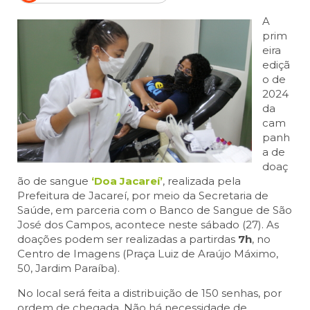
A
prim
eira
ediçã
o de
2024
da
cam
panh
a de
doaç
ão de sangue
‘Doa Jacareí’
, realizada pela
Prefeitura de Jacareí, por meio da Secretaria de
Saúde, em parceria com o Banco de Sangue de São
José dos Campos, acontece neste sábado (27). As
doações podem ser realizadas a partirdas
7h
, no
Centro de Imagens (Praça Luiz de Araújo Máximo,
50, Jardim Paraíba).
No local será feita a distribuição de 150 senhas, por
ordem de chegada. Não há necessidade de