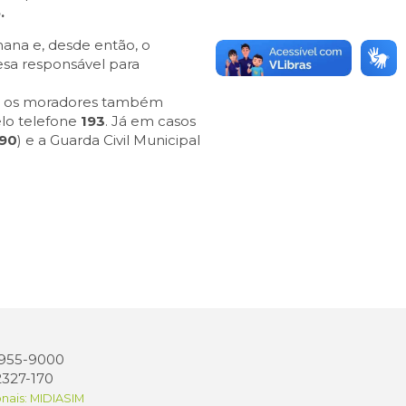
.
mana e, desde então, o
esa responsável para
os, os moradores também
lo telefone
193
. Já em casos
190
) e a Guarda Civil Municipal
 3955-9000
2327-170
onais: MIDIASIM