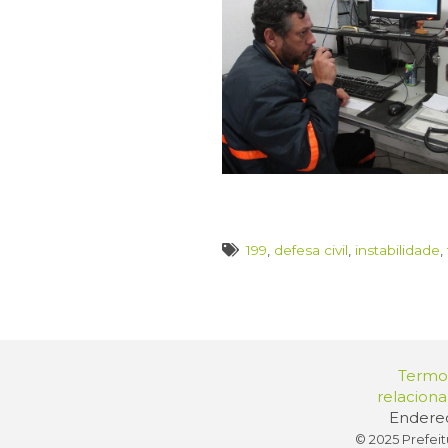
199
,
defesa civil
,
instabilidade
,
Termos
relacion
Endereç
© 2025 Prefeit