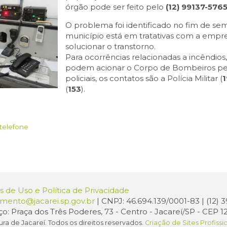
órgão pode ser feito pelo
(12) 99137-5765
O problema foi identificado no fim de se
município está em tratativas com a empr
solucionar o transtorno.
Para ocorrências relacionadas a incêndi
podem acionar o Corpo de Bombeiros pe
policiais, os contatos são a Polícia Militar (
(
153
).
telefone
 de Uso e Política de Privacidade
amento@jacarei.sp.gov.br
| CNPJ: 46.694.139/0001-83 | (12)
o: Praça dos Três Poderes, 73 - Centro - Jacareí/SP - CEP 1
ura de Jacareí. Todos os direitos reservados.
Criação de Sites Profissi