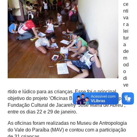
ce
nti
va
r a
lei
tur
a
de
m
od
o
di
ve
rtido e lúdico para as crianças. Esse foi o principal
objetivo do projeto ‘Oficinas Brincantes’ promovido pela
Fundação Cultural de Jacarehy ‘José Maria de Abreu’,
entre os dias 22 e 29 de janeiro.
As oficinas foram realizadas no Museu de Antropologia
do Vale do Paraíba (MAV) e contou com a participação
de 31 crianças.