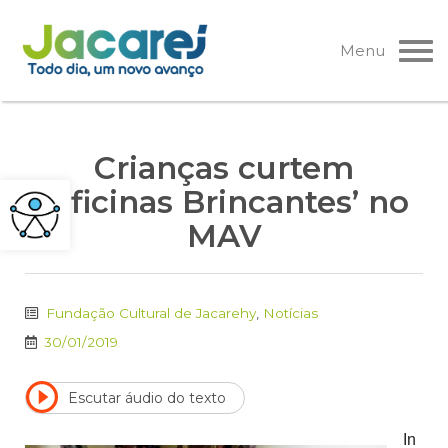
Pular
para
Menu
o
conteúdo
Crianças curtem
‘Oficinas Brincantes’ no
MAV
Fundação Cultural de Jacarehy
,
Notícias
30/01/2019
Escutar áudio do texto
In