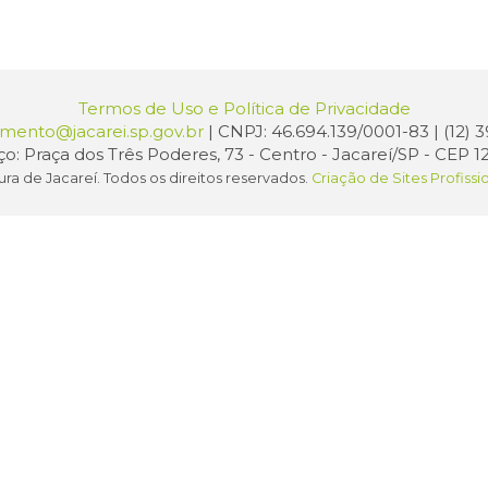
Termos de Uso e Política de Privacidade
amento@jacarei.sp.gov.br
| CNPJ: 46.694.139/0001-83 | (12)
o: Praça dos Três Poderes, 73 - Centro - Jacareí/SP - CEP 1
ura de Jacareí. Todos os direitos reservados.
Criação de Sites Profissi