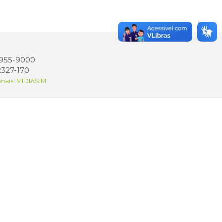
 3955-9000
2327-170
onais: MIDIASIM