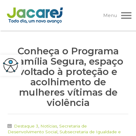
Pular
para
Menu
o
conteúdo
Conheça o Programa
Família Segura, espaço
voltado à proteção e
acolhimento de
mulheres vítimas de
violência
Destaque 3
,
Notícias
,
Secretaria de
Desenvolvimento Social
,
Subsecretaria de Igualdade e