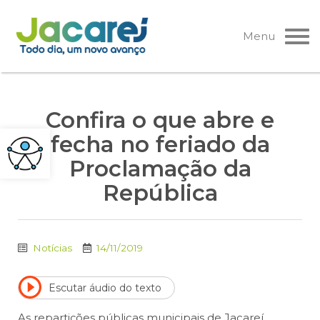
Pular
para
Menu
o
conteúdo
Confira o que abre e
fecha no feriado da
Proclamação da
República
Notícias
14/11/2019
Escutar áudio do texto
As repartições públicas municipais de Jacareí