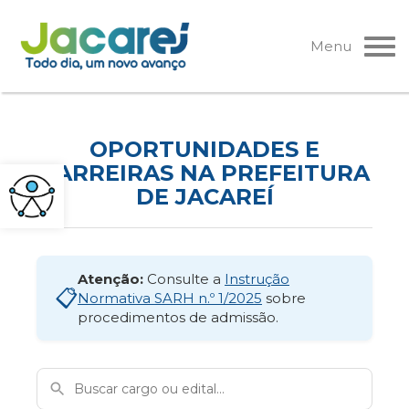
Pular
para
Menu
o
conteúdo
OPORTUNIDADES E
CARREIRAS NA PREFEITURA
DE JACAREÍ
Atenção:
Consulte a
Instrução
📋
Normativa SARH n.º 1/2025
sobre
procedimentos de admissão.