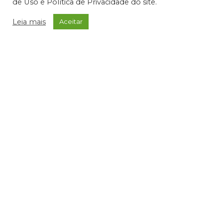
de Uso e Política de Privacidade do site.
Leia mais
Aceitar
Termos de Uso e Política de Privacidade
relacionamento@jacarei.sp.gov.br
| CNPJ:
46.694.139/0001-83 | (12) 3955-9000
Endereço: Praça dos Três Poderes, 73 - Centro -
Jacareí/SP - CEP 12327-170
© 2025 Prefeitura de Jacareí. Todos os direitos reservados.