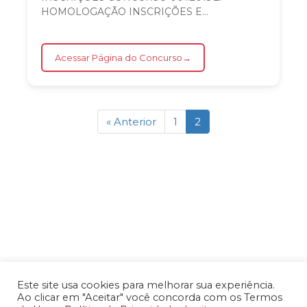
HOMOLOGAÇÃO INSCRIÇÕES E
CONVOCAÇÃO PROVA CONCURSO 001.2015
3. EDITAL RESULTADO RECURSO E...
Acessar Página do Concurso
→
« Anterior
1
2
Este site usa cookies para melhorar sua experiência.
Ao clicar em "Aceitar" você concorda com os Termos