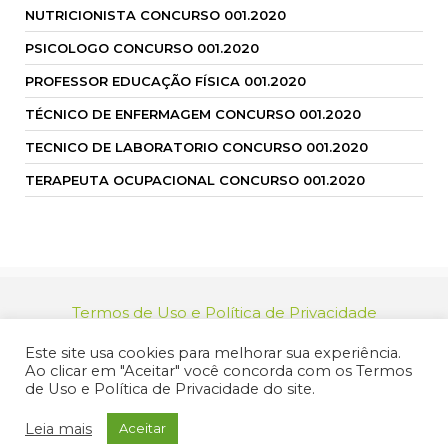
NUTRICIONISTA CONCURSO 001.2020
PSICOLOGO CONCURSO 001.2020
PROFESSOR EDUCAÇÃO FÍSICA 001.2020
TÉCNICO DE ENFERMAGEM CONCURSO 001.2020
TECNICO DE LABORATORIO CONCURSO 001.2020
TERAPEUTA OCUPACIONAL CONCURSO 001.2020
Termos de Uso e Política de Privacidade
relacionamento@jacarei.sp.gov.br
| CNPJ:
Este site usa cookies para melhorar sua experiência.
46.694.139/0001-83 | (12) 3955-9000
Ao clicar em "Aceitar" você concorda com os Termos
Endereço: Praça dos Três Poderes, 73 - Centro -
de Uso e Política de Privacidade do site.
Jacareí/SP - CEP 12327-170
© 2025 Prefeitura de Jacareí. Todos os direitos reservados.
Leia mais
Aceitar
Criação de Sites Profissionais: MIDIASIM