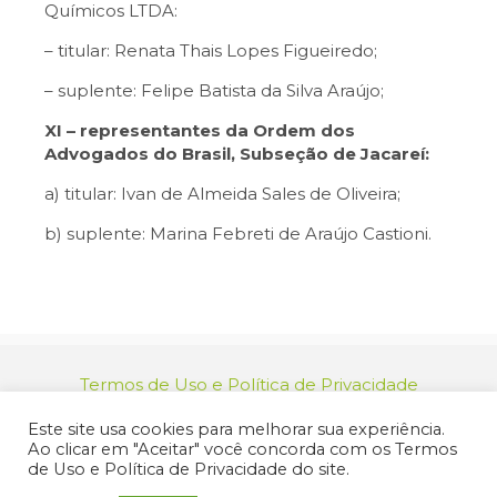
Químicos LTDA:
– titular: Renata Thais Lopes Figueiredo;
– suplente: Felipe Batista da Silva Araújo;
XI – representantes da Ordem dos
Advogados do Brasil, Subseção de Jacareí:
a) titular: Ivan de Almeida Sales de Oliveira;
b) suplente: Marina Febreti de Araújo Castioni.
Termos de Uso e Política de Privacidade
relacionamento@jacarei.sp.gov.br
| CNPJ:
Este site usa cookies para melhorar sua experiência.
46.694.139/0001-83 | (12) 3955-9000
Ao clicar em "Aceitar" você concorda com os Termos
Endereço: Praça dos Três Poderes, 73 - Centro -
de Uso e Política de Privacidade do site.
Jacareí/SP - CEP 12327-170