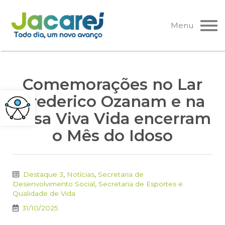
Pular
para
Menu
o
conteúdo
Comemorações no Lar
Frederico Ozanam e na
Casa Viva Vida encerram
o Mês do Idoso
Destaque 3
,
Notícias
,
Secretaria de
Desenvolvimento Social
,
Secretaria de Esportes e
Qualidade de Vida
31/10/2025