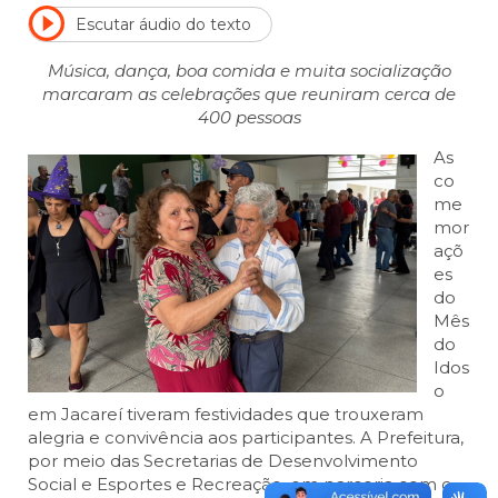
Escutar áudio do texto
Música, dança, boa comida e muita socialização
marcaram as celebrações que reuniram cerca de
400 pessoas
As
co
me
mor
açõ
es
do
Mês
do
Idos
o
em Jacareí tiveram festividades que trouxeram
alegria e convivência aos participantes. A Prefeitura,
por meio das Secretarias de Desenvolvimento
Social e Esportes e Recreação, em parceria com o