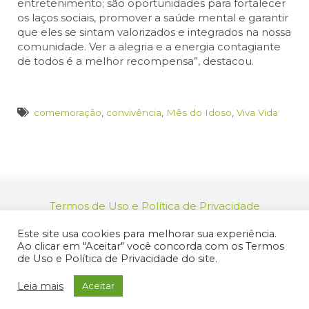
entretenimento; são oportunidades para fortalecer
os laços sociais, promover a saúde mental e garantir
que eles se sintam valorizados e integrados na nossa
comunidade. Ver a alegria e a energia contagiante
de todos é a melhor recompensa”, destacou.
comemoração
,
convivência
,
Mês do Idoso
,
Viva Vida
Termos de Uso e Política de Privacidade
relacionamento@jacarei.sp.gov.br
| CNPJ:
Este site usa cookies para melhorar sua experiência.
46.694.139/0001-83 | (12) 3955-9000
Ao clicar em "Aceitar" você concorda com os Termos
Endereço: Praça dos Três Poderes, 73 - Centro -
de Uso e Política de Privacidade do site.
Jacareí/SP - CEP 12327-170
© 2025 Prefeitura de Jacareí. Todos os direitos reservados.
Leia mais
Aceitar
Criação de Sites Profissionais: MIDIASIM