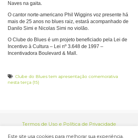
Naves na gaita.
O cantor norte-americano Phil Wiggins voz presente há
mais de 25 anos no blues raiz, estará acompanhado de
Danilo Simi e Nicolas Simi no violão.
O Clube do Blues é um projeto beneficiado pela Lei de
Incentivo à Cultura – Lei nº 3.648 de 1997 –
Incentivadora Boulevard & Mall.
Clube do Blues tem apresentação comemorativa
nesta terça (15)
Termos de Uso e Política de Privacidade
relacionamento@jacarei.sp.gov.br
| CNPJ:
Este site usa cookies para melhorar sua experiência.
46.694.139/0001-83 | (12) 3955-9000