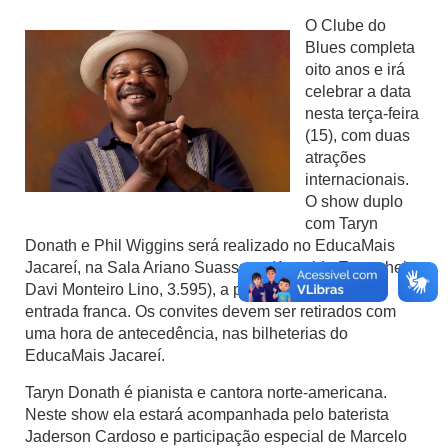
O Clube do
Blues completa
oito anos e irá
celebrar a data
nesta terça-feira
(15), com duas
atrações
internacionais.
O show duplo
com Taryn
Donath e Phil Wiggins será realizado no EducaMais
Jacareí, na Sala Ariano Suassuna (Avenida Engenheiro
Davi Monteiro Lino, 3.595), a partir das 20h, com
entrada franca. Os convites devem ser retirados com
uma hora de antecedência, nas bilheterias do
EducaMais Jacareí.
Taryn Donath é pianista e cantora norte-americana.
Neste show ela estará acompanhada pelo baterista
Jaderson Cardoso e participação especial de Marcelo