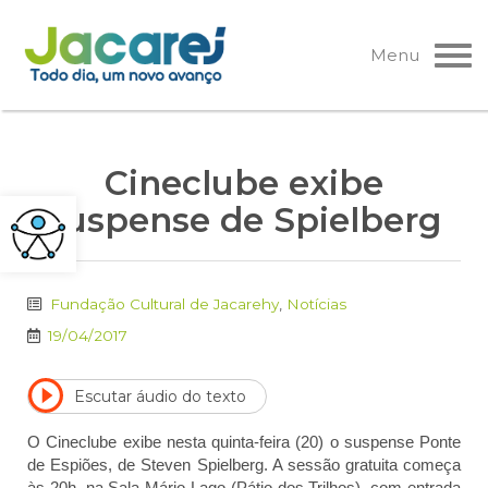
Pular
para
Menu
o
conteúdo
Cineclube exibe
suspense de Spielberg
Fundação Cultural de Jacarehy
,
Notícias
19/04/2017
Escutar áudio do texto
O Cineclube exibe nesta quinta-feira (20) o suspense Ponte
de Espiões, de Steven Spielberg. A sessão gratuita começa
às 20h, na Sala Mário Lago (Pátio dos Trilhos), com entrada