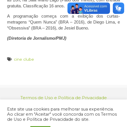
gratuita. Classificação 16 anos.
A programação começa com a exibição dos curtas-
metragens “Quem Nunca” (BRA – 2016), de Diego Lima, e
“Obsessiva” (BRA – 2016), de Jesiel Bueno.
(Diretoria de Jornalismo/PMJ)
cine clube
Termos de Uso e Política de Privacidade
relacionamento@jacarei.sp.gov.br
| CNPJ:
Este site usa cookies para melhorar sua experiência.
46.694.139/0001-83 | (12) 3955-9000
Ao clicar em "Aceitar" você concorda com os Termos
Endereço: Praça dos Três Poderes, 73 - Centro -
de Uso e Política de Privacidade do site.
Jacareí/SP - CEP 12327-170