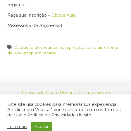
regional.
Faça sua inscrição –
Clique Aqui
(Assessoria de Imprensa)
Captação de recursos para projetos culturais é tema
de workshop em Jacareí
Termos de Uso e Política de Privacidade
relacionamento@jacarei.sp.gov.br
| CNPJ:
Este site usa cookies para melhorar sua experiência.
46.694.139/0001-83 | (12) 3955-9000
Ao clicar em "Aceitar" você concorda com os Termos
Endereço: Praça dos Três Poderes, 73 - Centro -
de Uso e Política de Privacidade do site.
Jacareí/SP - CEP 12327-170
© 2025 Prefeitura de Jacareí. Todos os direitos reservados.
Leia mais
Aceitar
Criação de Sites Profissionais: MIDIASIM