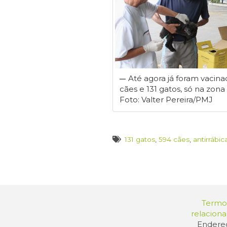
Até agora já foram vacin
cães e 131 gatos, só na zona
Foto: Valter Pereira/PMJ
131 gatos
,
594 cães
,
antirrábic
Termos
relacion
Endereç