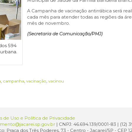
Municipal de Saúde da Família Bandeira Branc
A Campanha de vacinação antirrábica será rea
cada mês para atender todas as regiões da área
mês de novembro.
(Secretaria de Comunicação/PMJ)
ados 594
 urbana.
a
,
campanha
,
vacinação
,
vacinou
 de Uso e Política de Privacidade
amento@jacarei.sp.gov.br
| CNPJ: 46.694.139/0001-83 | (12)
o: Praça dos Três Poderes, 73 - Centro - Jacareí/SP - CEP 1