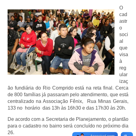
O
cad
astr
o
soci
al
que
visa
à
reg
ular
izaç
ão fundiária do Rio Comprido está na reta final. Cerca
de 800 famílias já passaram pelo atendimento, que está
centralizado na Associação Fênix, Rua Minas Gerais,
133 no horário das 13h às 16h30 e das 17h30 às 20h.
De acordo com a Secretaria de Planejamento, o plantão
para o cadastro no bairro será concluído no próximo dia
26.