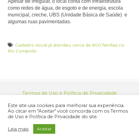
Apesar de irregular, o local conta
com
infraestrutura
como redes de água, de esgoto e de energia, escola
municipal, creche, UBS (Unidade Básica de Saúde) e
algumas ruas pavimentadas.
Cadastro social já atendeu cerca de 800 famílias no
Rio Comprido
Termos de Uso e Política de Privacidade
relacionamento@jacarei.sp.gov.br
| CNPJ:
Este site usa cookies para melhorar sua experiência.
46.694.139/0001-83 | (12) 3955-9000
Ao clicar em "Aceitar" você concorda com os Termos
Endereço: Praça dos Três Poderes, 73 - Centro -
de Uso e Política de Privacidade do site.
Jacareí/SP - CEP 12327-170
© 2025 Prefeitura de Jacareí. Todos os direitos reservados.
Leia mais
Aceitar
Criação de Sites Profissionais: MIDIASIM