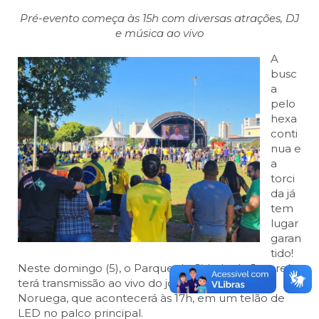
Pré-evento começa às 15h com diversas atrações, DJ
e música ao vivo
A
busc
a
pelo
hexa
conti
nua e
a
torci
da já
tem
lugar
garan
tido!
Neste domingo (5), o Parque da Cidade de Jacareí
terá transmissão ao vivo do jogo entre Brasil e
Noruega, que acontecerá às 17h, em um telão de
LED no palco principal.